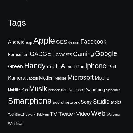
Tags
Apple
Facebook
CES
Android
app
design
Google
GADGET
Gaming
Fernsehen
GADGETS
Handy
iphone
IFA
Green
iPad
Intel
iPod
HTD
Microsoft
Mobile
Kamera
Medien
Laptop
Messe
Musik
Samsung
Notebook
Mobiltelefon
neu
netbook
Sicherheit
Smartphone
Studie
Sony
social network
tablet
Web
TV
Twitter
Video
TechShowNetwork
Telekom
Werbung
Windows