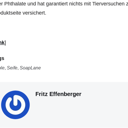
r Phthalate und hat garantiert nichts mit Tierversuchen z
duktseite versichert.
nk
]
gs
le
,
Seife
,
SoapLane
Fritz Effenberger