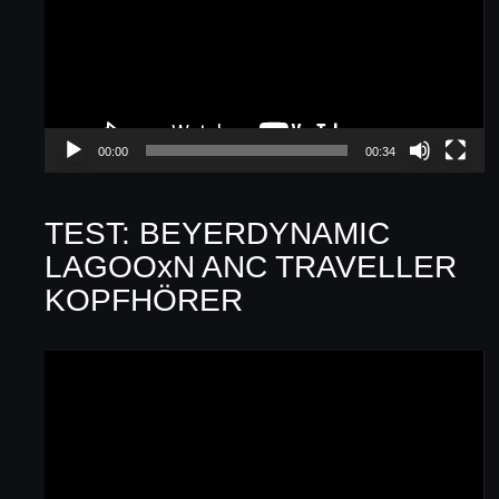
00:00
00:34
TEST: BEYERDYNAMIC
LAGOOxN ANC TRAVELLER
KOPFHÖRER
Video-
Player