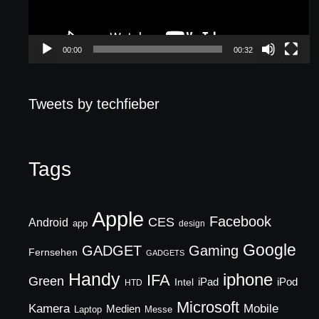
00:00
00:32
Tweets by techfieber
Tags
Apple
Facebook
CES
Android
app
design
Google
GADGET
Gaming
Fernsehen
GADGETS
Handy
iphone
IFA
Green
iPad
Intel
iPod
HTD
Microsoft
Mobile
Kamera
Medien
Laptop
Messe