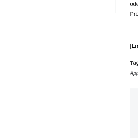
ode
Pro
[
Li
Ta
App