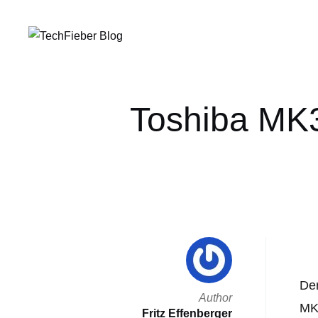
Toshiba MK
Der
Author
MK3
Fritz Effenberger