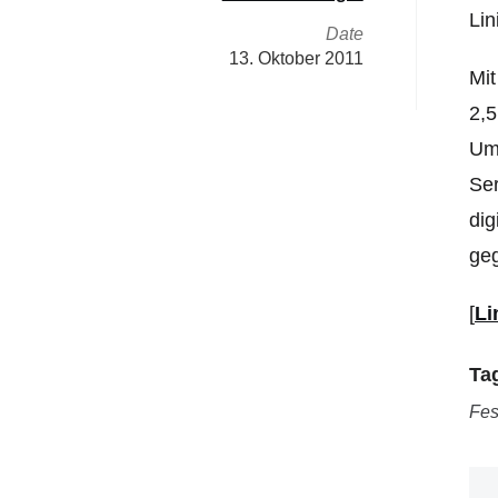
Lin
Date
13. Oktober 2011
Mit
2,5
Umd
Ser
dig
geg
[
Li
Ta
Fes