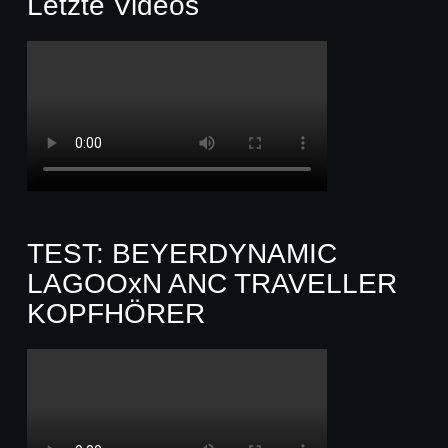
Letzte Videos
TEST: BEYERDYNAMIC
LAGOOxN ANC TRAVELLER
KOPFHÖRER