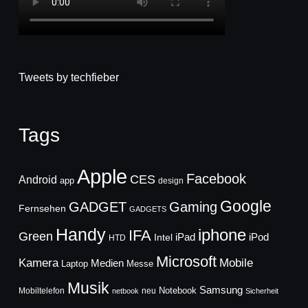
Tweets by techfieber
Tags
Apple
Facebook
CES
Android
app
design
Google
GADGET
Gaming
Fernsehen
GADGETS
Handy
iphone
IFA
Green
iPad
Intel
iPod
HTD
Microsoft
Mobile
Kamera
Medien
Laptop
Messe
Musik
Samsung
Notebook
Mobiltelefon
neu
netbook
Sicherheit