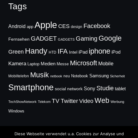
Tags
Apple
Facebook
CES
Android
app
design
Google
GADGET
Gaming
Fernsehen
GADGETS
Handy
iphone
IFA
Green
iPad
Intel
iPod
HTD
Microsoft
Mobile
Kamera
Medien
Laptop
Messe
Musik
Samsung
Notebook
Mobiltelefon
neu
netbook
Sicherheit
Smartphone
Studie
Sony
social network
tablet
Web
TV
Twitter
Video
TechShowNetwork
Telekom
Werbung
Windows
Diese Webseite verwendet u.a. Cookies zur Analyse und