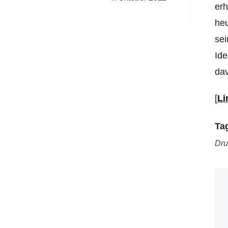
erh
he
sei
Id
da
[
Li
Ta
Dru