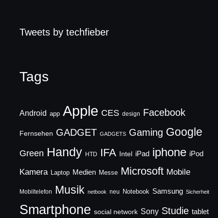
Tweets by techfieber
Tags
Apple
Facebook
CES
Android
app
design
Google
GADGET
Gaming
Fernsehen
GADGETS
Handy
iphone
IFA
Green
iPad
Intel
iPod
HTD
Microsoft
Mobile
Kamera
Medien
Laptop
Messe
Musik
Samsung
Notebook
Mobiltelefon
neu
netbook
Sicherheit
Smartphone
Studie
Sony
social network
tablet