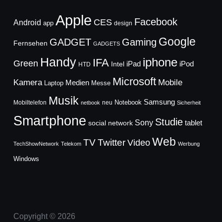
Apple
Facebook
CES
Android
app
design
Google
GADGET
Gaming
Fernsehen
GADGETS
Handy
iphone
IFA
Green
iPad
Intel
iPod
HTD
Microsoft
Mobile
Kamera
Medien
Laptop
Messe
Musik
Samsung
Notebook
Mobiltelefon
neu
netbook
Sicherheit
Smartphone
Studie
Sony
social network
tablet
Web
TV
Twitter
Video
TechShowNetwork
Telekom
Werbung
Windows
Copyright © 2026