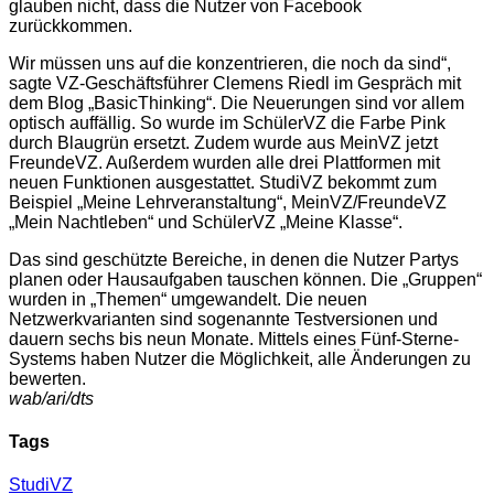
glauben nicht, dass die Nutzer von Facebook
zurückkommen.
Wir müssen uns auf die konzentrieren, die noch da sind“,
sagte VZ-Geschäftsführer Clemens Riedl im Gespräch mit
dem Blog „BasicThinking“. Die Neuerungen sind vor allem
optisch auffällig.
So wurde im SchülerVZ die Farbe Pink
durch Blaugrün ersetzt. Zudem wurde aus MeinVZ jetzt
FreundeVZ. Außerdem wurden alle drei Plattformen mit
neuen Funktionen ausgestattet. StudiVZ bekommt zum
Beispiel „Meine Lehrveranstaltung“, MeinVZ/FreundeVZ
„Mein Nachtleben“ und SchülerVZ „Meine Klasse“.
Das sind geschützte Bereiche, in denen die Nutzer Partys
planen oder Hausaufgaben tauschen können. Die „Gruppen“
wurden in „Themen“ umgewandelt. Die neuen
Netzwerkvarianten sind sogenannte Testversionen und
dauern sechs bis neun Monate. Mittels eines Fünf-Sterne-
Systems haben Nutzer die Möglichkeit, alle Änderungen zu
bewerten.
wab/ari/dts
Tags
StudiVZ