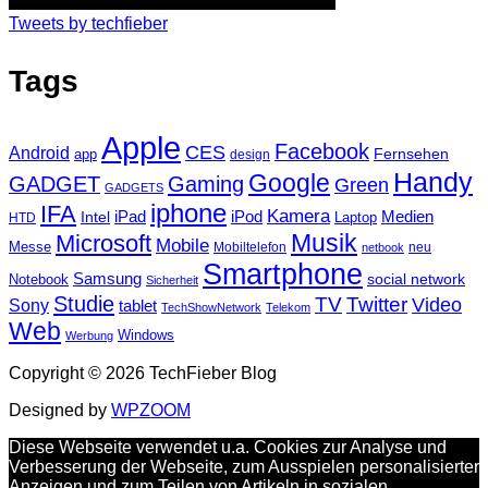
Tweets by techfieber
Tags
Apple
Facebook
CES
Android
Fernsehen
app
design
Handy
Google
GADGET
Gaming
Green
GADGETS
iphone
IFA
Kamera
iPad
Intel
iPod
Medien
Laptop
HTD
Musik
Microsoft
Mobile
Messe
Mobiltelefon
neu
netbook
Smartphone
Samsung
social network
Notebook
Sicherheit
Studie
TV
Twitter
Video
Sony
tablet
TechShowNetwork
Telekom
Web
Windows
Werbung
Copyright © 2026 TechFieber Blog
Designed by
WPZOOM
Diese Webseite verwendet u.a. Cookies zur Analyse und
Verbesserung der Webseite, zum Ausspielen personalisierter
Anzeigen und zum Teilen von Artikeln in sozialen