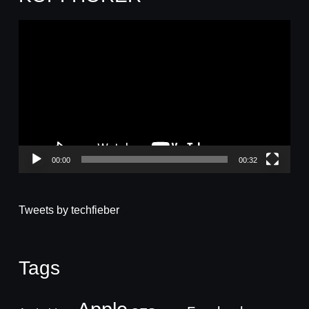
Video-
Player
00:00
00:32
Tweets by techfieber
Tags