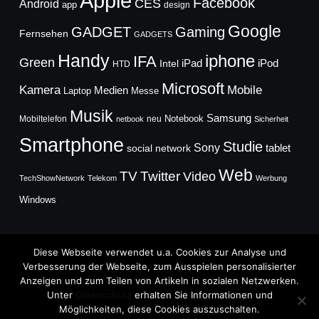
Apple
Facebook
CES
Android
app
design
Google
GADGET
Gaming
Fernsehen
GADGETS
Handy
iphone
IFA
Green
iPad
Intel
iPod
HTD
Microsoft
Mobile
Kamera
Medien
Laptop
Messe
Musik
Samsung
Notebook
Mobiltelefon
neu
netbook
Sicherheit
Smartphone
Studie
Sony
social network
tablet
Web
TV
Twitter
Video
TechShowNetwork
Telekom
Werbung
Windows
Diese Webseite verwendet u.a. Cookies zur Analyse und
Verbesserung der Webseite, zum Ausspielen personalisierter
Anzeigen und zum Teilen von Artikeln in sozialen Netzwerken.
Copyright © 2026
Unter
Datenschutz
erhalten Sie Informationen und
TechFieber Blog
Möglichkeiten, diese Cookies auszuschalten.