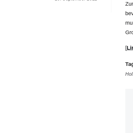
Zum
bev
mus
Gro
[
Li
Ta
Hol