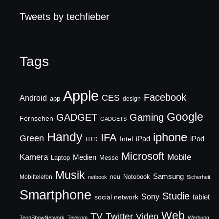
Tweets by techfieber
Tags
Apple
Facebook
CES
Android
app
design
Google
GADGET
Gaming
Fernsehen
GADGETS
Handy
iphone
IFA
Green
iPad
Intel
iPod
HTD
Microsoft
Mobile
Kamera
Medien
Laptop
Messe
Musik
Samsung
Notebook
Mobiltelefon
neu
netbook
Sicherheit
Smartphone
Studie
Sony
social network
tablet
Web
TV
Twitter
Video
TechShowNetwork
Telekom
Werbung