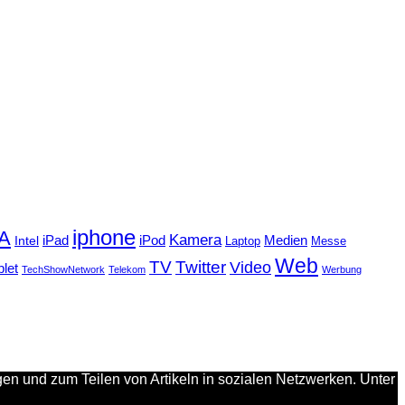
iphone
FA
Kamera
iPad
Intel
iPod
Medien
Laptop
Messe
Web
TV
Twitter
Video
blet
TechShowNetwork
Telekom
Werbung
en und zum Teilen von Artikeln in sozialen Netzwerken. Unter