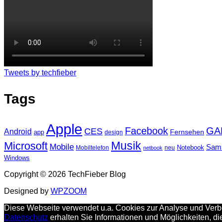
Tweets by techfieber
Tags
Apple
Facebook
GA
CES
Android
Fernsehen
app
design
Musik
Microsoft
Mobile
Sam
Notebook
Mobiltelefon
neu
netbook
Windows
Copyright © 2026 TechFieber Blog
Designed by
WPZOOM
Diese Webseite verwendet u.a. Cookies zur Analyse und Verbe
Datenschutz
erhalten Sie Informationen und Möglichkeiten, d