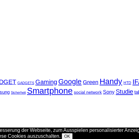
Handy
Google
I
DGET
Gaming
Green
GADGETS
HTD
Smartphone
Studie
Sony
sung
social network
ta
Sicherheit
sserung der Webseite, zum Ausspielen personalisierter Anzeig
iese Cookies auszuschalten.
OK