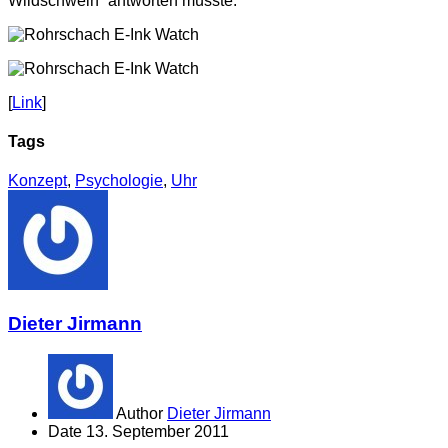
Wildschwein“ antworten müsste.
[
Link
]
Tags
Konzept
,
Psychologie
,
Uhr
Dieter Jirmann
Author
Dieter Jirmann
Date
13. September 2011