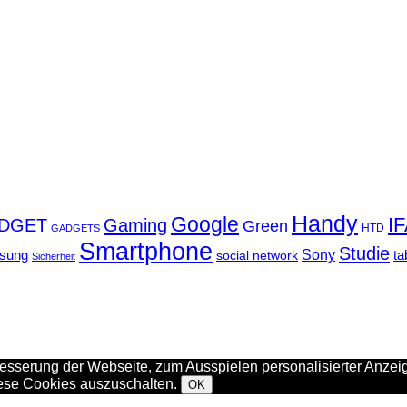
Handy
Google
I
DGET
Gaming
Green
GADGETS
HTD
Smartphone
Studie
Sony
sung
social network
ta
Sicherheit
sserung der Webseite, zum Ausspielen personalisierter Anzeig
iese Cookies auszuschalten.
OK