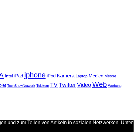
iphone
FA
Kamera
iPad
Intel
iPod
Medien
Laptop
Messe
Web
TV
Twitter
Video
blet
TechShowNetwork
Telekom
Werbung
en und zum Teilen von Artikeln in sozialen Netzwerken. Unter