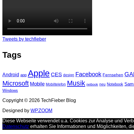
Tweets by techfieber
Tags
Apple
Facebook
GA
CES
Android
Fernsehen
app
design
Musik
Microsoft
Mobile
Sam
Notebook
Mobiltelefon
neu
netbook
Windows
Copyright © 2026 TechFieber Blog
Designed by
WPZOOM
Diese Webseite verwendet u.a. Cookies zur Analyse und Verbe
Datenschutz
erhalten Sie Informationen und Möglichkeiten, d