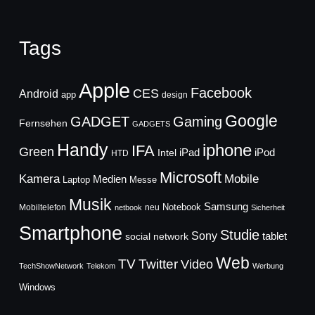
Tags
Apple
Facebook
CES
Android
app
design
Google
GADGET
Gaming
Fernsehen
GADGETS
Handy
iphone
IFA
Green
iPad
Intel
iPod
HTD
Microsoft
Mobile
Kamera
Medien
Laptop
Messe
Musik
Samsung
Notebook
Mobiltelefon
neu
netbook
Sicherheit
Smartphone
Studie
Sony
social network
tablet
Web
TV
Twitter
Video
TechShowNetwork
Telekom
Werbung
Windows