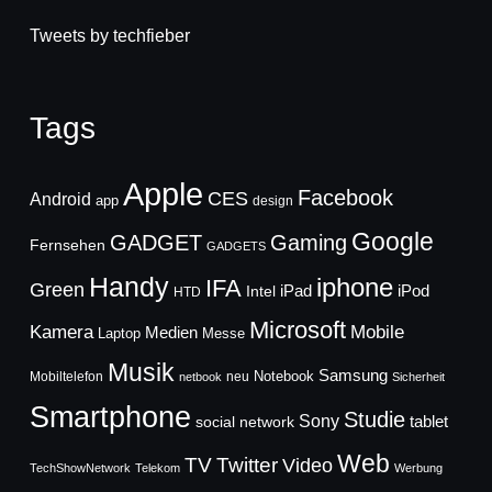
Tweets by techfieber
Tags
Apple
Facebook
CES
Android
app
design
Google
GADGET
Gaming
Fernsehen
GADGETS
Handy
iphone
IFA
Green
iPad
Intel
iPod
HTD
Microsoft
Mobile
Kamera
Medien
Laptop
Messe
Musik
Samsung
Notebook
Mobiltelefon
neu
netbook
Sicherheit
Smartphone
Studie
Sony
social network
tablet
Web
TV
Twitter
Video
TechShowNetwork
Telekom
Werbung