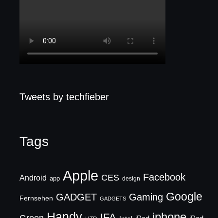
Tweets by techfieber
Tags
Apple
Facebook
CES
Android
app
design
Google
GADGET
Gaming
Fernsehen
GADGETS
Handy
iphone
IFA