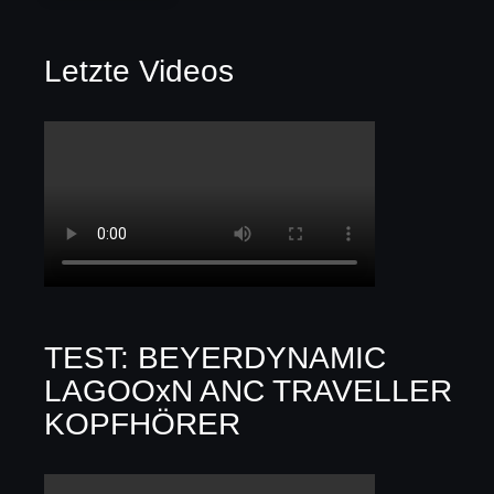
Letzte Videos
TEST: BEYERDYNAMIC
LAGOOxN ANC TRAVELLER
KOPFHÖRER