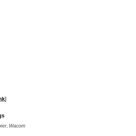
nk
]
gs
ier
,
Wacom