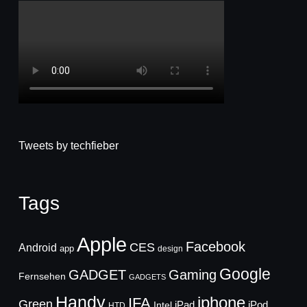
Tweets by techfieber
Tags
Apple
Facebook
CES
Android
app
design
Google
GADGET
Gaming
Fernsehen
GADGETS
Handy
iphone
IFA
Green
iPad
Intel
iPod
HTD