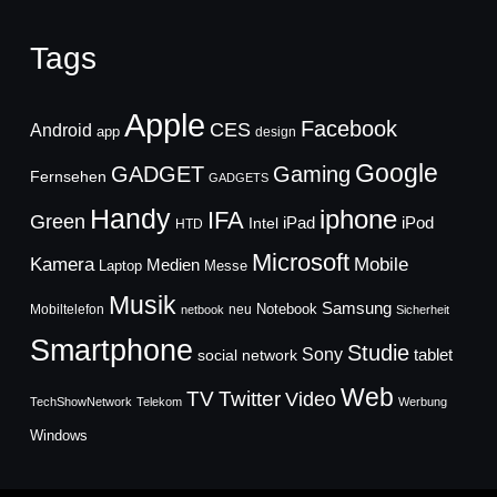
Tags
Apple
Facebook
CES
Android
app
design
Google
GADGET
Gaming
Fernsehen
GADGETS
Handy
iphone
IFA
Green
iPad
Intel
iPod
HTD
Microsoft
Mobile
Kamera
Medien
Laptop
Messe
Musik
Samsung
Notebook
Mobiltelefon
neu
netbook
Sicherheit
Smartphone
Studie
Sony
social network
tablet
Web
TV
Twitter
Video
TechShowNetwork
Telekom
Werbung
Windows