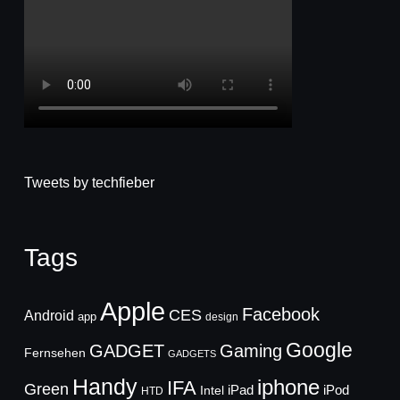
Tweets by techfieber
Tags
Apple
Facebook
CES
Android
app
design
Google
GADGET
Gaming
Fernsehen
GADGETS
Handy
iphone
IFA
Green
iPad
Intel
iPod
HTD