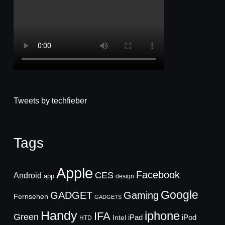
Tweets by techfieber
Tags
Apple
Facebook
CES
Android
app
design
Google
GADGET
Gaming
Fernsehen
GADGETS
Handy
iphone
IFA
Green
iPad
Intel
iPod
HTD