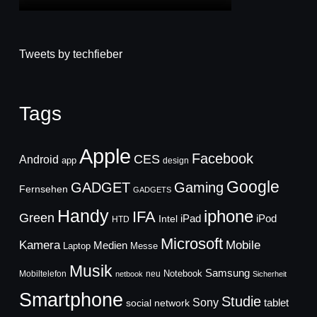
Tweets by techfieber
Tags
Apple
Facebook
CES
Android
app
design
Google
GADGET
Gaming
Fernsehen
GADGETS
Handy
iphone
IFA
Green
iPad
Intel
iPod
HTD
Microsoft
Mobile
Kamera
Medien
Laptop
Messe
Musik
Samsung
Notebook
Mobiltelefon
neu
netbook
Sicherheit
Smartphone
Studie
Sony
social network
tablet