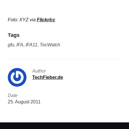
Foto: XYZ via
Flickr/cc
Tags
gfu
,
IFA
,
IFA11
,
TecWatch
Author
TechFieber.de
Date
25. August 2011