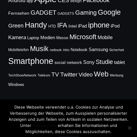
Facebook
CES
Android
app
design
Google
GADGET
Gaming
Fernsehen
GADGETS
Handy
iphone
IFA
Green
iPad
Intel
iPod
HTD
Microsoft
Mobile
Kamera
Medien
Laptop
Messe
Musik
Samsung
Notebook
Mobiltelefon
neu
netbook
Sicherheit
Smartphone
Studie
Sony
social network
tablet
Web
TV
Twitter
Video
TechShowNetwork
Telekom
Werbung
Windows
Diese Webseite verwendet u.a. Cookies zur Analyse und
Verbesserung der Webseite, zum Ausspielen personalisierter
Anzeigen und zum Teilen von Artikeln in sozialen Netzwerken.
Copyright © 2026
Unter
Datenschutz
erhalten Sie Informationen und
TechFieber Blog
Möglichkeiten, diese Cookies auszuschalten.
Designed by
WPZOOM