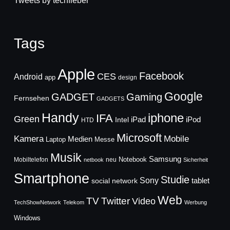
Tweets by techfieber
Tags
Apple
Facebook
CES
Android
app
design
Google
GADGET
Gaming
Fernsehen
GADGETS
Handy
iphone
IFA
Green
iPad
Intel
iPod
HTD
Microsoft
Mobile
Kamera
Medien
Laptop
Messe
Musik
Samsung
Notebook
Mobiltelefon
neu
netbook
Sicherheit
Smartphone
Studie
Sony
social network
tablet
Web
TV
Twitter
Video
TechShowNetwork
Telekom
Werbung
Windows