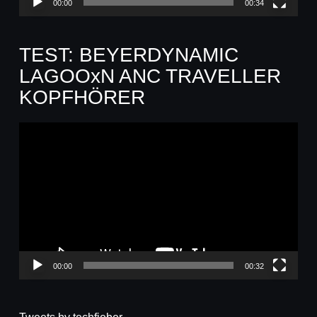
00:00
00:34
TEST: BEYERDYNAMIC
LAGOOxN ANC TRAVELLER
KOPFHÖRER
Video-
Player
00:00
00:32