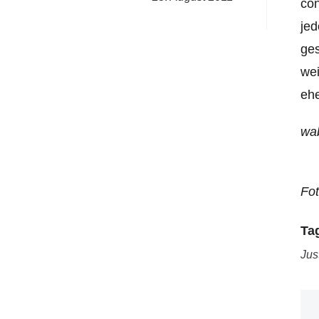
con
jed
ges
wei
eh
wa
Fot
Ta
Jus