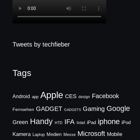
Tweets by techfieber
Tags
Apple
Facebook
CES
Android
app
design
Google
GADGET
Gaming
Fernsehen
GADGETS
Handy
iphone
IFA
Green
iPad
Intel
iPod
HTD
Microsoft
Mobile
Kamera
Medien
Laptop
Messe