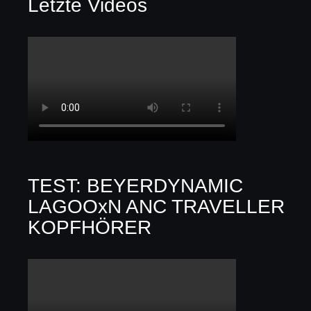
Letzte Videos
TEST: BEYERDYNAMIC
LAGOOxN ANC TRAVELLER
KOPFHÖRER