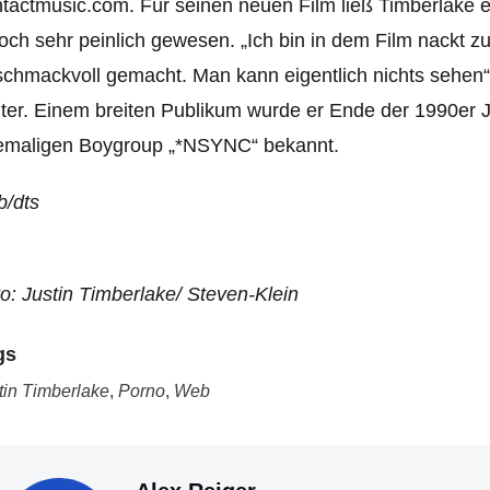
tactmusic.com. Für seinen neuen Film ließ Timberlake ebe
och sehr peinlich gewesen.
„Ich bin in dem Film nackt z
chmackvoll gemacht. Man kann eigentlich nichts sehen“,
ter. Einem breiten Publikum wurde er Ende der 1990er J
emaligen Boygroup „*NSYNC“ bekannt.
b/dts
o: Justin Timberlake/ Steven-Klein
gs
tin Timberlake
,
Porno
,
Web