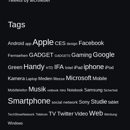
Tweets by techfieber
Tags
Apple
Facebook
CES
Android
app
design
Google
GADGET
Gaming
Fernsehen
GADGETS
Handy
iphone
IFA
Green
iPad
Intel
iPod
HTD
Microsoft
Mobile
Kamera
Medien
Laptop
Messe
Musik
Samsung
Notebook
Mobiltelefon
neu
netbook
Sicherheit
Smartphone
Studie
Sony
social network
tablet
Web
TV
Twitter
Video
TechShowNetwork
Telekom
Werbung
Windows