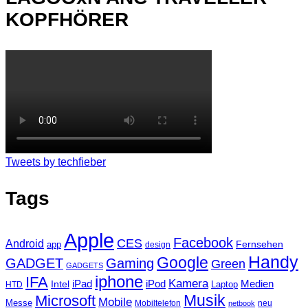
KOPFHÖRER
Tweets by techfieber
Tags
Apple
Facebook
CES
Android
Fernsehen
app
design
Handy
Google
GADGET
Gaming
Green
GADGETS
iphone
IFA
Kamera
iPad
Intel
iPod
Medien
Laptop
HTD
Musik
Microsoft
Mobile
Messe
Mobiltelefon
neu
netbook