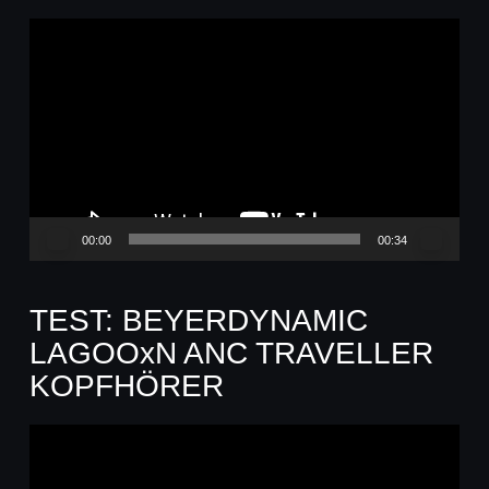
Video-
Player
00:00
00:34
TEST: BEYERDYNAMIC
LAGOOxN ANC TRAVELLER
KOPFHÖRER
Video-
Player