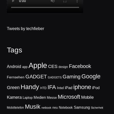
Tweets by techfieber
Tags
Apple
Facebook
CES
Android
app
design
Google
GADGET
Gaming
Fernsehen
GADGETS
Handy
iphone
IFA
Green
iPad
Intel
iPod
HTD
Microsoft
Mobile
Kamera
Medien
Laptop
Messe
Musik
Samsung
Notebook
Mobiltelefon
neu
netbook
Sicherheit