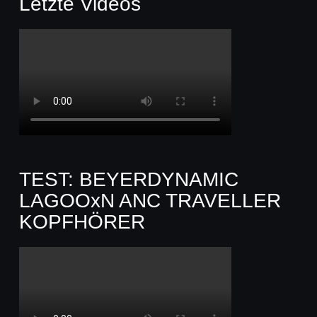
Letzte Videos
TEST: BEYERDYNAMIC
LAGOOxN ANC TRAVELLER
KOPFHÖRER