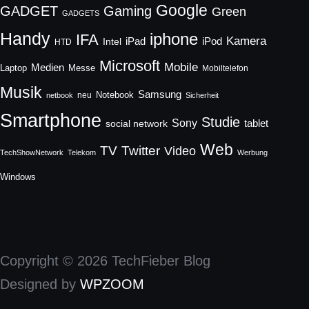
Google
GADGET
Gaming
Green
GADGETS
Handy
iphone
IFA
Kamera
iPad
Intel
iPod
HTD
Microsoft
Mobile
Medien
Laptop
Messe
Mobiltelefon
Musik
Samsung
Notebook
neu
netbook
Sicherheit
Smartphone
Studie
Sony
social network
tablet
Web
TV
Twitter
Video
TechShowNetwork
Telekom
Werbung
Windows
Copyright © 2026 TechFieber Blog
Designed by
WPZOOM