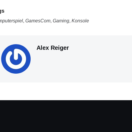
gs
puterspiel
,
GamesCom
,
Gaming
,
Konsole
Alex Reiger