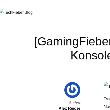
[GamingFieber
Konsol
Der
Author
Nac
Alex Reiger