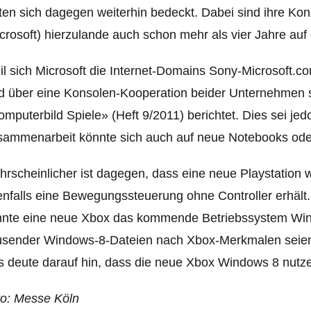
ten sich dagegen weiterhin bedeckt. Dabei sind ihre Ko
crosoft) hierzulande auch schon mehr als vier Jahre auf
l sich Microsoft die Internet-Domains Sony-Microsoft.c
d über eine Konsolen-Kooperation beider Unternehmen s
mputerbild Spiele» (Heft 9/2011) berichtet. Dies sei je
sammenarbeit könnte sich auch auf neue Notebooks od
rscheinlicher ist dagegen, dass eine neue Playstation 
nfalls eine Bewegungssteuerung ohne Controller erhält. W
nnte eine neue Xbox das kommende Betriebssystem Win
usender Windows-8-Dateien nach Xbox-Merkmalen seien 
 deute darauf hin, dass die neue Xbox Windows 8 nutze
to: Messe Köln