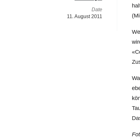
hal
Date
(Mi
11. August 2011
Wei
wir
«Co
Zu
Wah
ebe
kö
Ta
Das
Fo