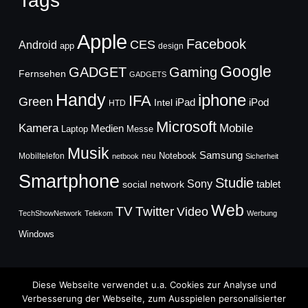
Tags
Apple
Facebook
CES
Android
app
design
Google
GADGET
Gaming
Fernsehen
GADGETS
Handy
iphone
IFA
Green
iPad
Intel
iPod
HTD
Microsoft
Mobile
Kamera
Medien
Laptop
Messe
Musik
Samsung
Notebook
Mobiltelefon
neu
netbook
Sicherheit
Smartphone
Studie
Sony
social network
tablet
Web
TV
Twitter
Video
TechShowNetwork
Telekom
Werbung
Windows
Diese Webseite verwendet u.a. Cookies zur Analyse und
Verbesserung der Webseite, zum Ausspielen personalisierter