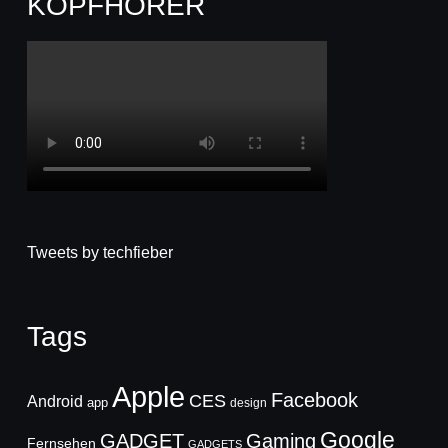
KOPFHÖRER
Tweets by techfieber
Tags
Apple
Facebook
CES
Android
app
design
Google
GADGET
Gaming
Fernsehen
GADGETS