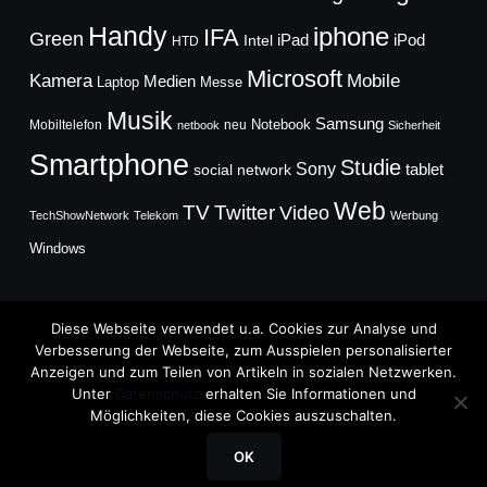
Handy
iphone
IFA
Green
iPad
Intel
iPod
HTD
Microsoft
Mobile
Kamera
Medien
Laptop
Messe
Musik
Samsung
Notebook
Mobiltelefon
neu
netbook
Sicherheit
Smartphone
Studie
Sony
social network
tablet
Web
TV
Twitter
Video
TechShowNetwork
Telekom
Werbung
Windows
Diese Webseite verwendet u.a. Cookies zur Analyse und
Verbesserung der Webseite, zum Ausspielen personalisierter
Anzeigen und zum Teilen von Artikeln in sozialen Netzwerken.
Copyright © 2026
Unter
Datenschutz
erhalten Sie Informationen und
TechFieber Blog
Möglichkeiten, diese Cookies auszuschalten.
Designed by
WPZOOM
OK