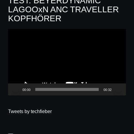
TEST: BEYERDYNAMIC
LAGOOxN ANC TRAVELLER
KOPFHÖRER
Video-
Player
00:00
00:32
Tweets by techfieber