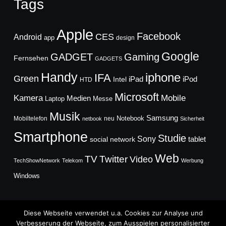
Tags
Apple
Facebook
CES
Android
app
design
Google
GADGET
Gaming
Fernsehen
GADGETS
Handy
iphone
IFA
Green
iPad
Intel
iPod
HTD
Microsoft
Mobile
Kamera
Medien
Laptop
Messe
Musik
Samsung
Notebook
Mobiltelefon
neu
netbook
Sicherheit
Smartphone
Studie
Sony
social network
tablet
Web
TV
Twitter
Video
TechShowNetwork
Telekom
Werbung
Windows
Diese Webseite verwendet u.a. Cookies zur Analyse und
Verbesserung der Webseite, zum Ausspielen personalisierter