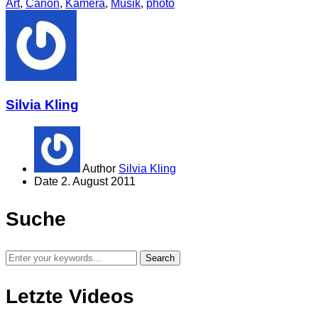
Art
,
Canon
,
Kamera
,
Musik
,
photo
Silvia Kling
Author
Silvia Kling
Date
2. August 2011
Suche
Letzte Videos