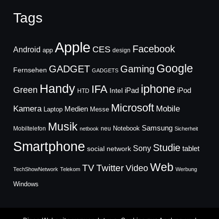
Tags
Apple
Facebook
CES
Android
app
design
Google
GADGET
Gaming
Fernsehen
GADGETS
Handy
iphone
IFA
Green
iPad
Intel
iPod
HTD
Microsoft
Mobile
Kamera
Medien
Laptop
Messe
Musik
Samsung
Notebook
Mobiltelefon
neu
netbook
Sicherheit
Smartphone
Studie
Sony
social network
tablet
Web
TV
Twitter
Video
TechShowNetwork
Telekom
Werbung
Windows