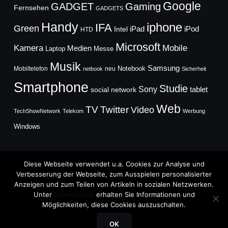
Google
GADGET
Gaming
Fernsehen
GADGETS
Handy
iphone
IFA
Green
iPad
Intel
iPod
HTD
Microsoft
Mobile
Kamera
Medien
Laptop
Messe
Musik
Samsung
Notebook
Mobiltelefon
neu
netbook
Sicherheit
Smartphone
Studie
Sony
social network
tablet
Web
TV
Twitter
Video
TechShowNetwork
Telekom
Werbung
Windows
Diese Webseite verwendet u.a. Cookies zur Analyse und
Verbesserung der Webseite, zum Ausspielen personalisierter
Anzeigen und zum Teilen von Artikeln in sozialen Netzwerken.
Copyright © 2026
Unter
Datenschutz
erhalten Sie Informationen und
TechFieber Blog
Möglichkeiten, diese Cookies auszuschalten.
Designed by
WPZOOM
OK