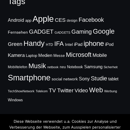
Tags
Apple
Facebook
CES
Android
app
design
Google
GADGET
Gaming
Fernsehen
GADGETS
Handy
iphone
IFA
Green
iPad
Intel
iPod
HTD
Microsoft
Mobile
Kamera
Medien
Laptop
Messe
Musik
Samsung
Notebook
Mobiltelefon
neu
netbook
Sicherheit
Smartphone
Studie
Sony
social network
tablet
Web
TV
Twitter
Video
TechShowNetwork
Telekom
Werbung
Windows
Diese Webseite verwendet u.a. Cookies zur Analyse und
Verbesserung der Webseite, zum Ausspielen personalisierter