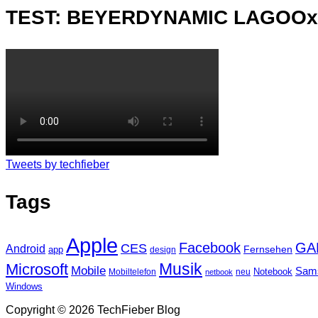
TEST: BEYERDYNAMIC LAGOO
Tweets by techfieber
Tags
Apple
Facebook
GA
CES
Android
Fernsehen
app
design
Musik
Microsoft
Mobile
Sam
Notebook
Mobiltelefon
neu
netbook
Windows
Copyright © 2026 TechFieber Blog