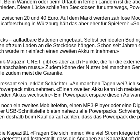
n. Beim Wandern oder beim Urlaub in fernen Ländern ist die a
ieden. Diese Lücke schließen Steckdosen für unterwegs, Pow
 zwischen 20 und 40 Euro. Auf dem Markt werden zahllose Mod
Silicatforschung in Würzburg hält das aber eher für Spielerei: «S
cks – aufladbare Batterien eingebaut. Selbst bei idealen Bedi
llen oft zum Laden an die Steckdose hängen. Schon seit Jahren
 Ich würde mir einfach einen zweiten Akku mitnehmen.»
ik-Magazin CNET, gibt es aber auch Punkte, die für die extern
t abschalten muss.» Zudem könne der Nutzer bei manchen Gerä
le zudem meist die Garantie.
essant sein, erklärt Schächter. «An manchen Tagen weiß ich sch
n Powerpack mitzunehmen. «Einen zweiten Akku kann ich meisten
iden Akkus wechseln.» Ein Powerpack erspare diesen Aufwan
e noch ein zweites Mobiltelefon, einen MP3-Player oder eine D
er USB-Schnittstelle bieten nahezu alle Powerpacks. Schwieri
ten deshalb beim Kauf darauf achten, dass das Powerpack die 
die Kapazität. «Fragen Sie sich immer: Wie viel Strom kriege i
estet und festgestellt, dass die Angaben zur Kapazität oft deut