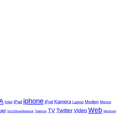
iphone
FA
Kamera
iPad
Intel
iPod
Medien
Laptop
Messe
Web
TV
Twitter
Video
blet
TechShowNetwork
Telekom
Werbung