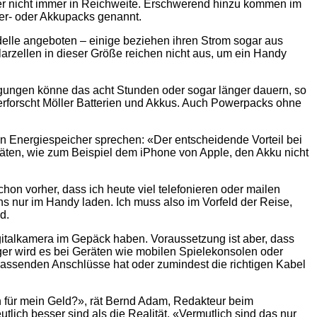
ber nicht immer in Reichweite. Erschwerend hinzu kommen im
er- oder Akkupacks genannt.
elle angeboten – einige beziehen ihren Strom sogar aus
olarzellen in dieser Größe reichen nicht aus, um ein Handy
ngungen könne das acht Stunden oder sogar länger dauern, so
 erforscht Möller Batterien und Akkus. Auch Powerpacks ohne
en Energiespeicher sprechen: «Der entscheidende Vorteil bei
ten, wie zum Beispiel dem iPhone von Apple, den Akku nicht
on vorher, dass ich heute viel telefonieren oder mailen
s nur im Handy laden. Ich muss also im Vorfeld der Reise,
d.
igitalkamera im Gepäck haben. Voraussetzung ist aber, dass
ger wird es bei Geräten wie mobilen Spielekonsolen oder
passenden Anschlüsse hat oder zumindest die richtigen Kabel
ch für mein Geld?», rät Bernd Adam, Redakteur beim
lich besser sind als die Realität. «Vermutlich sind das nur