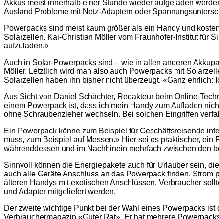
Akkus meist innerhalb einer Stunde wieder aufgeladen werde
Ausland Probleme mit Netz-Adaptern oder Spannungsuntersch
Powerpacks sind meist kaum größer als ein Handy und kosten
Solarzellen. Kai-Christian Möller vom Fraunhofer-Institut für 
aufzuladen.»
Auch in Solar-Powerpacks sind – wie in allen anderen Akkupa
Möller. Letztlich wird man also auch Powerpacks mit Solarze
Solarzellen haben ihn bisher nicht überzeugt. «Ganz ehrlich:
Aus Sicht von Daniel Schächter, Redakteur beim Online-Techn
einem Powerpack ist, dass ich mein Handy zum Aufladen nich
ohne Schraubenzieher wechseln. Bei solchen Eingriffen verfal
Ein Powerpack könne zum Beispiel für Geschäftsreisende inter
muss, zum Beispiel auf Messen.» Hier sei es praktischer, ei
währenddessen und im Nachhinein mehrfach zwischen den be
Sinnvoll können die Energiepakete auch für Urlauber sein, di
auch alle Geräte Anschluss an das Powerpack finden. Strom p
älteren Handys mit exotischen Anschlüssen. Verbraucher soll
und Adapter mitgeliefert werden.
Der zweite wichtige Punkt bei der Wahl eines Powerpacks ist 
Verbrauchermagazin «Guter Rat». Er hat mehrere Powerpacks get