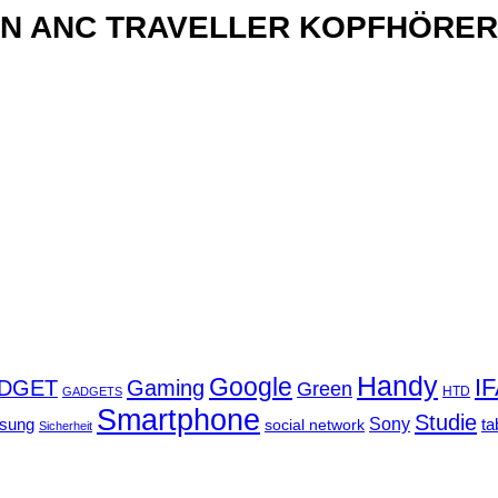
xN ANC TRAVELLER KOPFHÖRER
Handy
Google
I
DGET
Gaming
Green
GADGETS
HTD
Smartphone
Studie
Sony
sung
social network
ta
Sicherheit