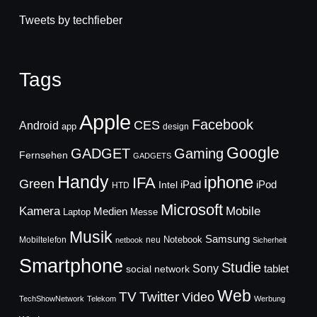
Tweets by techfieber
Tags
Apple
Facebook
CES
Android
app
design
Google
GADGET
Gaming
Fernsehen
GADGETS
Handy
iphone
IFA
Green
iPad
Intel
iPod
HTD
Microsoft
Mobile
Kamera
Medien
Laptop
Messe
Musik
Samsung
Notebook
Mobiltelefon
neu
netbook
Sicherheit
Smartphone
Studie
Sony
social network
tablet
Web
TV
Twitter
Video
TechShowNetwork
Telekom
Werbung