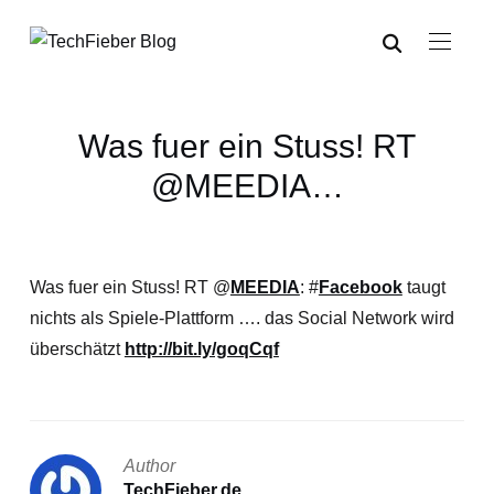
Was fuer ein Stuss! RT
@MEEDIA…
Was fuer ein Stuss! RT @
MEEDIA
: #
Facebook
taugt
nichts als Spiele-Plattform …. das Social Network wird
überschätzt
http://bit.ly/goqCqf
Author
TechFieber.de