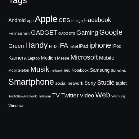
Tags
Apple
Facebook
CES
Android
app
design
Google
GADGET
Gaming
Fernsehen
GADGETS
Handy
iphone
IFA
Green
iPad
Intel
iPod
HTD
Microsoft
Mobile
Kamera
Medien
Laptop
Messe
Musik
Samsung
Notebook
Mobiltelefon
neu
netbook
Sicherheit
Smartphone
Studie
Sony
social network
tablet
Web
TV
Twitter
Video
TechShowNetwork
Telekom
Werbung
Windows