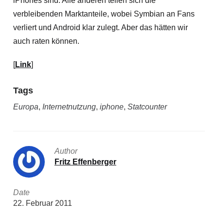
iPhones sind. Alle anderen teilen sich die
verbleibenden Marktanteile, wobei Symbian an Fans
verliert und Android klar zulegt. Aber das hätten wir
auch raten können.
[
Link
]
Tags
Europa
,
Internetnutzung
,
iphone
,
Statcounter
Author
Fritz Effenberger
Date
22. Februar 2011