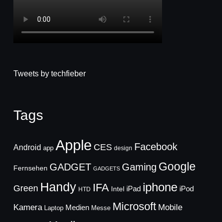
Tweets by techfieber
Tags
Apple
Facebook
CES
Android
app
design
Google
GADGET
Gaming
Fernsehen
GADGETS
Handy
iphone
IFA
Green
iPad
Intel
iPod
HTD
Microsoft
Mobile
Kamera
Medien
Laptop
Messe