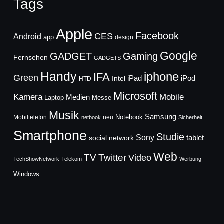
Tags
Apple
Facebook
CES
Android
app
design
Google
GADGET
Gaming
Fernsehen
GADGETS
Handy
iphone
IFA
Green
iPad
Intel
iPod
HTD
Microsoft
Mobile
Kamera
Medien
Laptop
Messe
Musik
Samsung
Notebook
Mobiltelefon
neu
netbook
Sicherheit
Smartphone
Studie
Sony
social network
tablet
Web
TV
Twitter
Video
TechShowNetwork
Telekom
Werbung
Windows