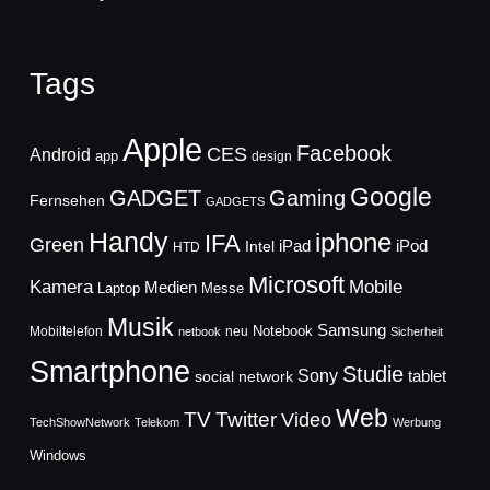
Tags
Apple
Facebook
CES
Android
app
design
Google
GADGET
Gaming
Fernsehen
GADGETS
Handy
iphone
IFA
Green
iPad
Intel
iPod
HTD
Microsoft
Mobile
Kamera
Medien
Laptop
Messe
Musik
Samsung
Notebook
Mobiltelefon
neu
netbook
Sicherheit
Smartphone
Studie
Sony
social network
tablet
Web
TV
Twitter
Video
TechShowNetwork
Telekom
Werbung
Windows