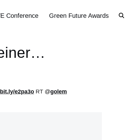
VE Conference
Green Future Awards
 einer…
/bit.ly/e2pa3o
RT @
golem