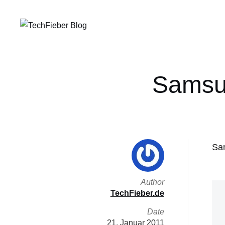
Samsun
Sam
Author
TechFieber.de
Date
21. Januar 2011