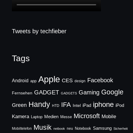
Tweets by techfieber
Tags
Apple
Facebook
CES
Android
app
design
Google
GADGET
Gaming
Fernsehen
GADGETS
Handy
iphone
IFA
Green
iPad
Intel
iPod
HTD
Microsoft
Mobile
Kamera
Medien
Laptop
Messe
Musik
Samsung
Notebook
Mobiltelefon
neu
netbook
Sicherheit