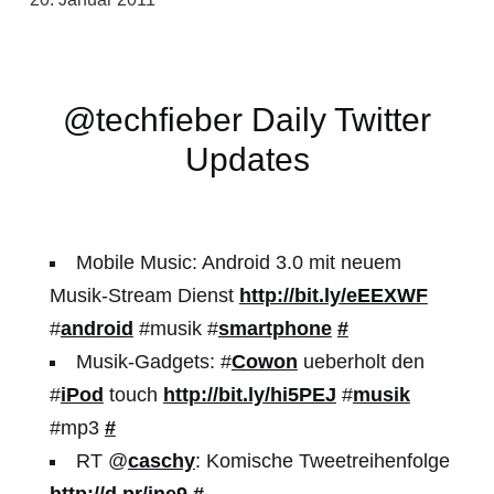
@techfieber Daily Twitter
Updates
Mobile Music: Android 3.0 mit neuem
Musik-Stream Dienst
http://bit.ly/eEEXWF
#
android
#musik #
smartphone
#
Musik-Gadgets: #
Cowon
ueberholt den
#
iPod
touch
http://bit.ly/hi5PEJ
#
musik
#mp3
#
RT @
caschy
: Komische Tweetreihenfolge