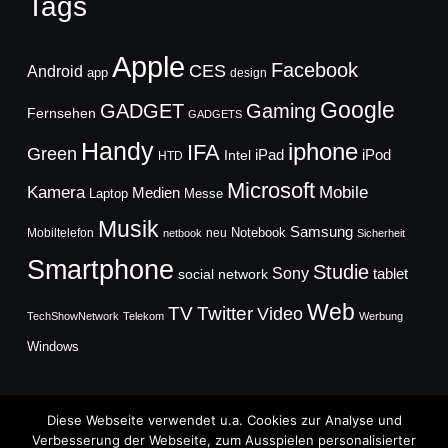
Tags
Apple
Facebook
CES
Android
app
design
Google
GADGET
Gaming
Fernsehen
GADGETS
Handy
iphone
IFA
Green
iPad
Intel
iPod
HTD
Microsoft
Mobile
Kamera
Medien
Laptop
Messe
Musik
Samsung
Notebook
Mobiltelefon
neu
netbook
Sicherheit
Smartphone
Studie
Sony
social network
tablet
Web
TV
Twitter
Video
TechShowNetwork
Telekom
Werbung
Windows
Diese Webseite verwendet u.a. Cookies zur Analyse und
Verbesserung der Webseite, zum Ausspielen personalisierter