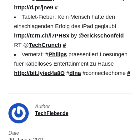
http://d.pr/jne9
#
Tablet-Fieber: Kein Mensch hatte den
einschlagenden Erfolg des iPad geglaubt
http://tcrn.ch/i7PHSx
by @
erickschonfeld
RT @
TechCrunch
#
Vernetzt: #
Philips
praesentiert Loesungen
fuer kabelloses Entertainment zu Hause
http://bit.ly/ed4a8O
#
dlna
#connectedhome
#
Author
TechFieber.de
Date
20. Januar 2011