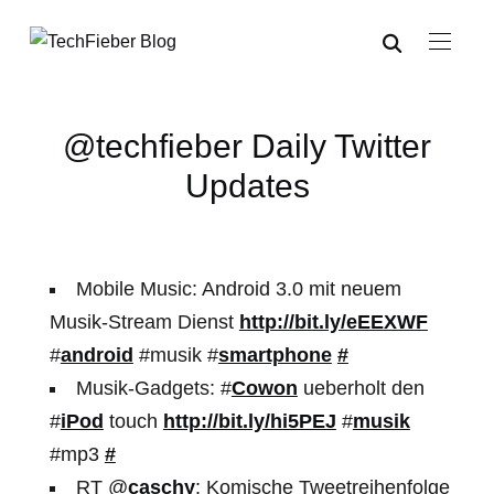
@techfieber Daily Twitter
Updates
Mobile Music: Android 3.0 mit neuem
Musik-Stream Dienst
http://bit.ly/eEEXWF
#
android
#musik #
smartphone
#
Musik-Gadgets: #
Cowon
ueberholt den
#
iPod
touch
http://bit.ly/hi5PEJ
#
musik
#mp3
#
RT @
caschy
: Komische Tweetreihenfolge