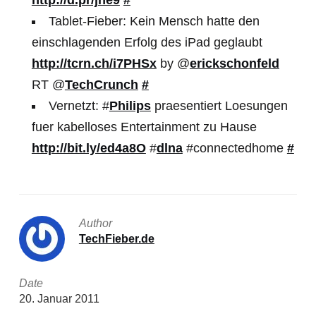
http://d.pr/jne9
#
Tablet-Fieber: Kein Mensch hatte den
einschlagenden Erfolg des iPad geglaubt
http://tcrn.ch/i7PHSx
by @
erickschonfeld
RT @
TechCrunch
#
Vernetzt: #
Philips
praesentiert Loesungen
fuer kabelloses Entertainment zu Hause
http://bit.ly/ed4a8O
#
dlna
#connectedhome
#
Author
TechFieber.de
Date
20. Januar 2011