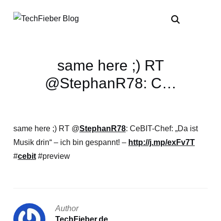
same here ;) RT
@StephanR78: C…
same here ;) RT @
StephanR78
: CeBIT-Chef: „Da ist
Musik drin“ – ich bin gespannt! –
http://j.mp/exFv7T
#
cebit
#preview
Author
TechFieber.de