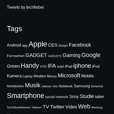
Tweets by techfieber
Tags
Apple
Facebook
CES
Android
app
design
Google
GADGET
Gaming
Fernsehen
GADGETS
Handy
iphone
IFA
Green
iPad
Intel
iPod
HTD
Microsoft
Mobile
Kamera
Medien
Laptop
Messe
Musik
Samsung
Notebook
Mobiltelefon
neu
netbook
Sicherheit
Smartphone
Studie
Sony
social network
tablet
Web
TV
Twitter
Video
TechShowNetwork
Telekom
Werbung