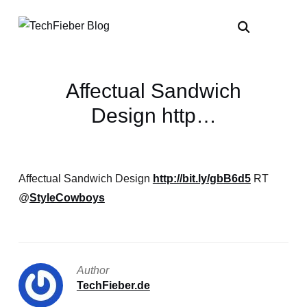
Affectual Sandwich
Design http…
Affectual Sandwich Design
http://bit.ly/gbB6d5
RT
@
StyleCowboys
Author
TechFieber.de