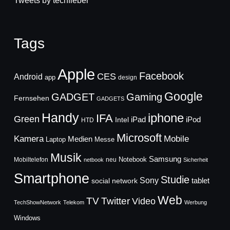
Tweets by techfieber
Tags
Apple
Facebook
CES
Android
app
design
Google
GADGET
Gaming
Fernsehen
GADGETS
Handy
iphone
IFA
Green
iPad
Intel
iPod
HTD
Microsoft
Mobile
Kamera
Medien
Laptop
Messe
Musik
Samsung
Notebook
Mobiltelefon
neu
netbook
Sicherheit
Smartphone
Studie
Sony
social network
tablet
Web
TV
Twitter
Video
TechShowNetwork
Telekom
Werbung
Windows