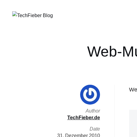
Web-Mu
We
Author
TechFieber.de
Date
31. Dezember 2010