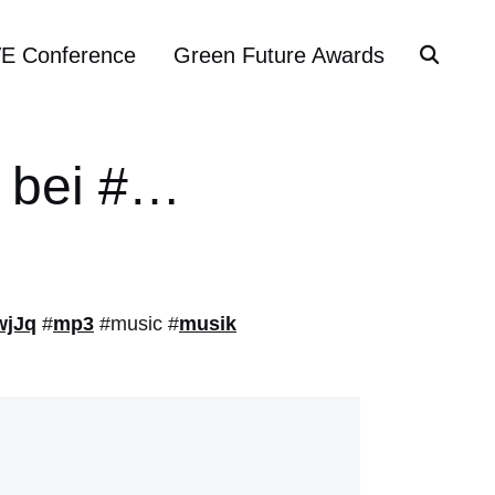
VE Conference
Green Future Awards
 bei #…
SwjJq
#
mp3
#music #
musik