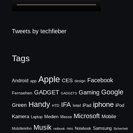
Tweets by techfieber
Tags
Apple
Facebook
CES
Android
app
design
Google
GADGET
Gaming
Fernsehen
GADGETS
Handy
iphone
IFA
Green
iPad
Intel
iPod
HTD
Microsoft
Mobile
Kamera
Medien
Laptop
Messe
Musik
Samsung
Notebook
Mobiltelefon
neu
netbook
Sicherheit