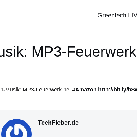
Greentech.LI
sik: MP3-Feuerwerk
b-Musik: MP3-Feuerwerk bei #
Amazon
http://bit.ly/h
TechFieber.de