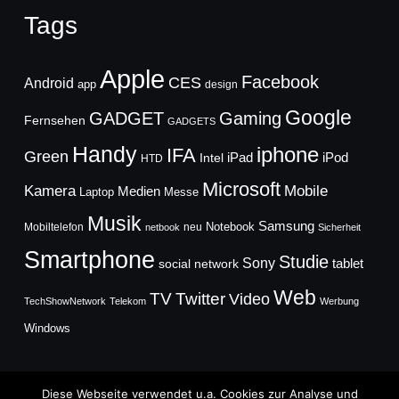
Tags
Apple
Facebook
CES
Android
app
design
Google
GADGET
Gaming
Fernsehen
GADGETS
Handy
iphone
IFA
Green
iPad
Intel
iPod
HTD
Microsoft
Mobile
Kamera
Medien
Laptop
Messe
Musik
Samsung
Notebook
Mobiltelefon
neu
netbook
Sicherheit
Smartphone
Studie
Sony
social network
tablet
Web
TV
Twitter
Video
TechShowNetwork
Telekom
Werbung
Windows
Diese Webseite verwendet u.a. Cookies zur Analyse und