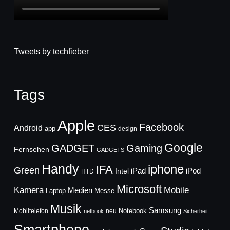
Tweets by techfieber
Tags
Apple
Facebook
CES
Android
app
design
Google
GADGET
Gaming
Fernsehen
GADGETS
Handy
iphone
IFA
Green
iPad
Intel
iPod
HTD
Microsoft
Mobile
Kamera
Medien
Laptop
Messe
Musik
Samsung
Notebook
Mobiltelefon
neu
netbook
Sicherheit