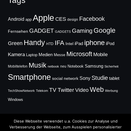
Tags
Apple
Facebook
CES
Android
app
design
Google
GADGET
Gaming
Fernsehen
GADGETS
Handy
iphone
IFA
Green
iPad
Intel
iPod
HTD
Microsoft
Mobile
Kamera
Medien
Laptop
Messe
Musik
Samsung
Notebook
Mobiltelefon
neu
netbook
Sicherheit
Smartphone
Studie
Sony
social network
tablet
Web
TV
Twitter
Video
TechShowNetwork
Telekom
Werbung
Windows
Diese Webseite verwendet u.a. Cookies zur Analyse und
Verbesserung der Webseite, zum Ausspielen personalisierter