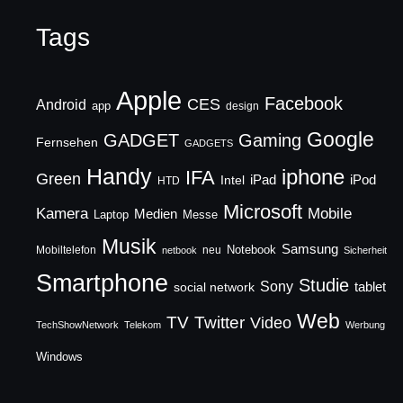
Tags
Apple
Facebook
CES
Android
app
design
Google
GADGET
Gaming
Fernsehen
GADGETS
Handy
iphone
IFA
Green
iPad
Intel
iPod
HTD
Microsoft
Mobile
Kamera
Medien
Laptop
Messe
Musik
Samsung
Notebook
Mobiltelefon
neu
netbook
Sicherheit
Smartphone
Studie
Sony
social network
tablet
Web
TV
Twitter
Video
TechShowNetwork
Telekom
Werbung
Windows