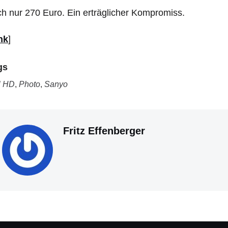
h nur 270 Euro. Ein erträglicher Kompromiss.
nk
]
gs
l HD
,
Photo
,
Sanyo
Fritz Effenberger