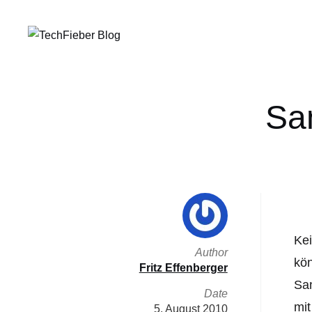
Sa
Kei
Author
kön
Fritz Effenberger
San
Date
mit
5. August 2010